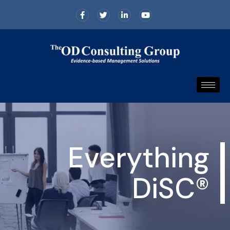
Everything
DiSC®